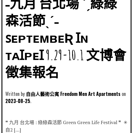
˗九月 台北場 ˋˏ綠綠
森活節ˎˊ˗
ꜱᴇᴘᴛᴇᴍʙᴇƦ Ɪɴ
ᴛᴀꞮᴘᴇꞮ 9.29-10.1 文博會
徵集報名
Written by
自由人藝術公寓 Freedom Men Art Apartments
2023-08-25
❝ 九月 台北場 : 綠綠森活節 Green Green Life Festival ❞ ✳
自2 […]