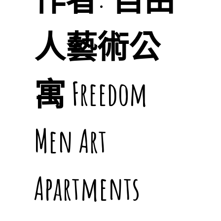
人藝術公
寓 Freedom
Men Art
Apartments