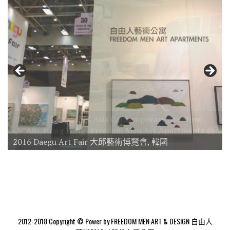
2014 亞洲當代藝術展 Asia Contemporary Art Show
(ACAS), Hong Kong- Freedom Men Art Apartments 自
2016 Daegu Art Fair 大邱藝術博覽會, 韓國
由人藝術公寓
2012-2018 Copyright © Power by FREEDOM MEN ART & DESIGN 自由人