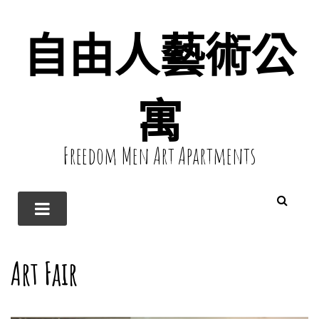
自由人藝術公
寓
Freedom Men Art Apartments
Art Fair