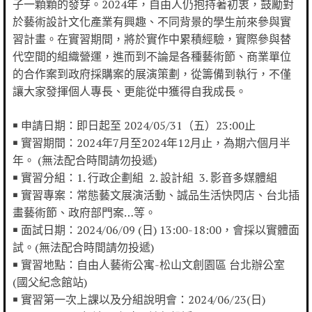
子一顆顆的發芽。2024年，自由人仍抱持著初衷，鼓勵對
於藝術設計文化產業有興趣、不同背景的學生前來參與實
習計畫。在實習期間，將於實作中累積經驗，實際參與替
代空間的組織營運，進而到不論是各種藝術節、商業單位
的合作案到政府採購案的展演策劃，從籌備到執行，不僅
讓大家發揮個人專長、更能從中獲得自我成長。
￭ 申請日期：即日起至 2024/05/31（五）23:00止
￭ 實習期間：2024年7月至2024年12月止，為期六個月半
年。 (無法配合時間請勿投遞)
￭ 實習分組：1. 行政企劃組 2. 設計組 3. 影音多媒體組
￭ 實習專案：常態藝文展演活動、誠品生活快閃店、台北插
畫藝術節、政府部門案…等。
￭ 面試日期：2024/06/09 (日) 13:00-18:00，會採以實體面
試。(無法配合時間請勿投遞)
￭ 實習地點：自由人藝術公寓-松山文創園區 台北辦公室
(國父紀念館站)
￭ 實習第一次上課以及分組說明會：2024/06/23(日)