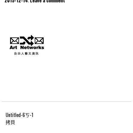
2015-12-14
Leave a comment
Untitled-6ㄎ-1
拷貝