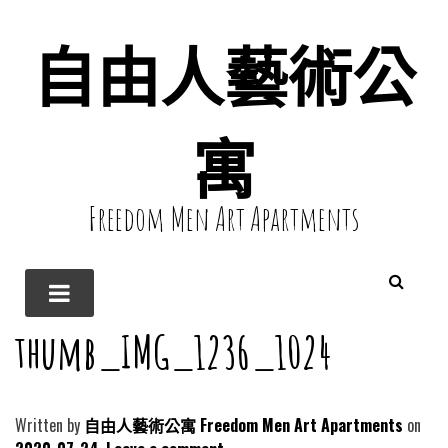
自由人藝術公
寓
Freedom Men Art Apartments
thumb_IMG_1236_1024
Written by
自由人藝術公寓 Freedom Men Art Apartments