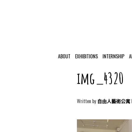
ABOUT
EXHIBITIONS
INTERNSHIP
A
img_4320
Written by
自由人藝術公寓 Free