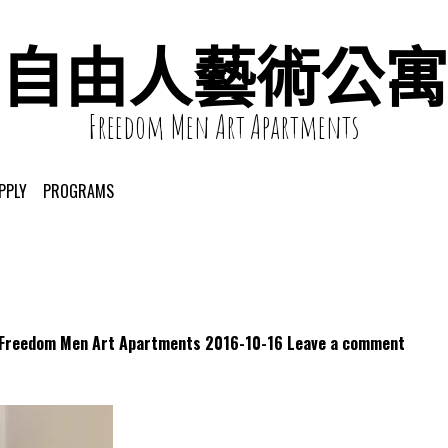
自由人藝術公寓
Freedom Men Art Apartments
PPLY
PROGRAMS
dom Men Art Apartments
2016-10-16
Leave a comment