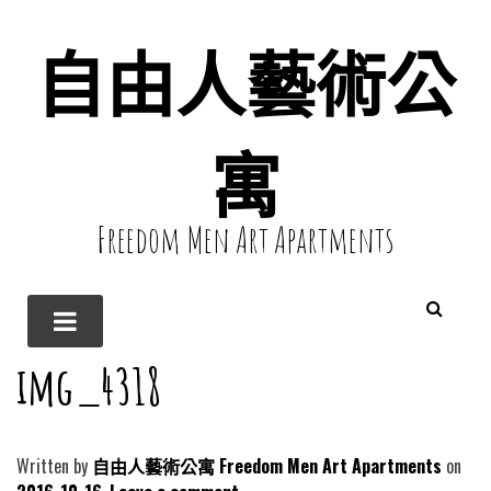
自由人藝術公
寓
Freedom Men Art Apartments
img_4318
Written by
自由人藝術公寓 Freedom Men Art Apartments