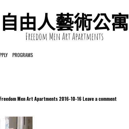
自由人藝術公寓
Freedom Men Art Apartments
PPLY
PROGRAMS
dom Men Art Apartments
2016-10-16
Leave a comment