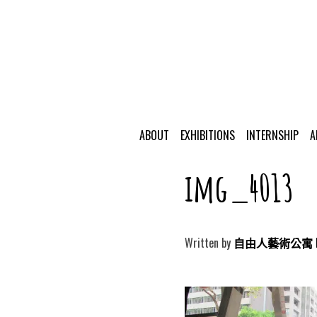
ABOUT
EXHIBITIONS
INTERNSHIP
A
img_4013
Written by
自由人藝術公寓 Free