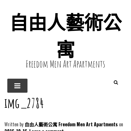
自由人藝術公
寓
Freedom Men Art Apartments
img_2784
Written by
自由人藝術公寓 Freedom Men Art Apartments