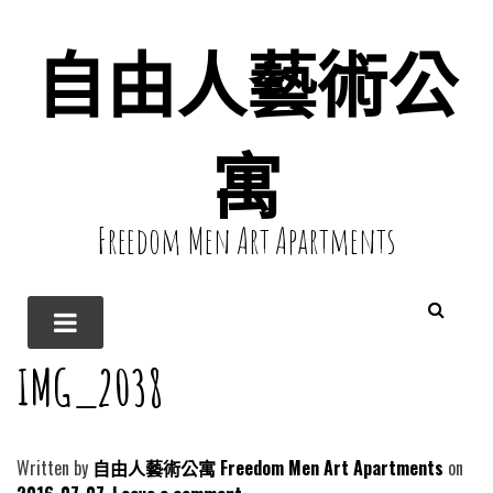
自由人藝術公
寓
Freedom Men Art Apartments
IMG_2038
Written by
自由人藝術公寓 Freedom Men Art Apartments