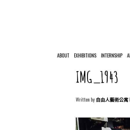
ABOUT
EXHIBITIONS
INTERNSHIP
A
IMG_1943
Written by
自由人藝術公寓 Free