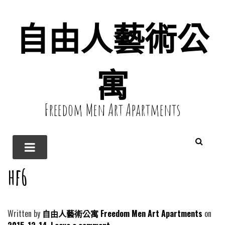
自由人藝術公
寓
Freedom Men Art Apartments
hf6
Written by
自由人藝術公寓 Freedom Men Art Apartments