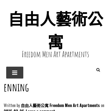
自由人藝術公
寓
Freedom Men Art Apartments
enning
Written by
自由人藝術公寓 Freedom Men Art Apartments