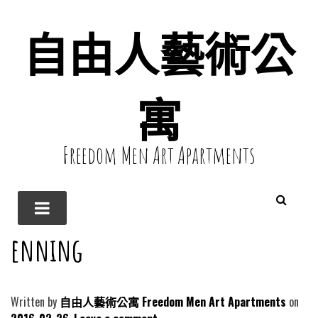
自由人藝術公
寓
Freedom Men Art Apartments
enning
Written by
自由人藝術公寓 Freedom Men Art Apartments