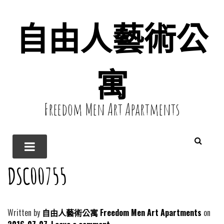
自由人藝術公
寓
Freedom Men Art Apartments
DSC00755
Written by
自由人藝術公寓 Freedom Men Art Apartments