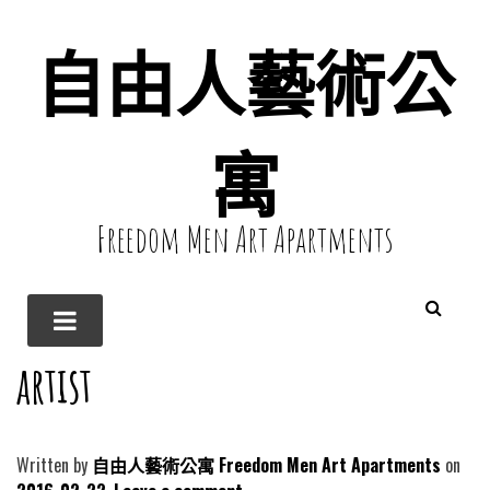
自由人藝術公
寓
Freedom Men Art Apartments
artist
Written by
自由人藝術公寓 Freedom Men Art Apartments