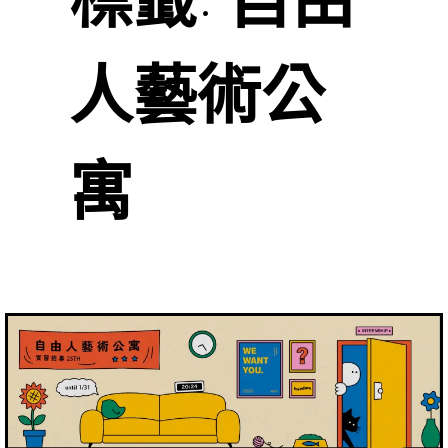
人藝術公
寓