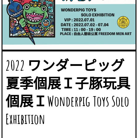
2022 ワンダーピッグ
夏季個展Ｉ子豚玩具
個展ＩWonderpig Toys Solo
Exhibition