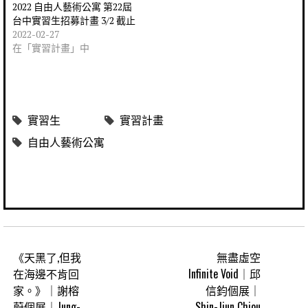
2022 自由人藝術公寓 第22屆
台中實習生招募計畫 3/2 截止
2022-02-27
在「實習計畫」中
實習生
實習計畫
自由人藝術公寓
《天黑了,但我
無盡虛空
在海邊不肯回
Infinite Void｜邱
家。》｜謝榕
信鈞個展｜
蔚個展｜Jung-
Shin-Jiun Chiou