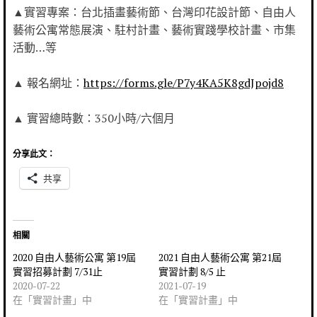
▲實習專案：台北插畫藝術節、台灣印花設計節、自由人
藝術公寓常態展演、駐村計畫、藝術實踐學校計畫、市集
活動…等
▲ 報名網址：
https://forms.gle/P7y4KA5K8gdJpojd8
▲ 實習總時數：350小時/六個月
分享此文：
共享
相關
2020 自由人藝術公寓 第19屆
2021 自由人藝術公寓 第21屆
實習招募計劃 7/31止
實習計劃 8/5 止
2020-07-22
2021-07-19
在「實習計畫」中
在「實習計畫」中