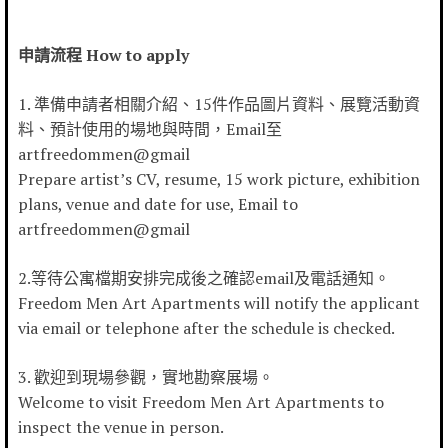
申請流程 How to apply
1. 準備申請者相關介紹、15件作品圖片資料、展覽活動資
料、預計使用的場地與時間，Email至
artfreedommen@gmail
Prepare artist’s CV, resume, 15 work picture, exhibition
plans, venue and date for use, Email to
artfreedommen@gmail
2.等待公寓檔期安排完成後之確認email及電話通知。
Freedom Men Art Apartments will notify the applicant
via email or telephone after the schedule is checked.
3. 歡迎到現場參觀，實地勘察展場。
Welcome to visit Freedom Men Art Apartments to
inspect the venue in person.