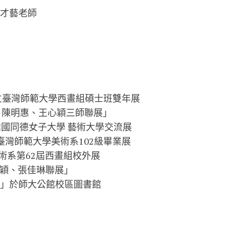
 才藝老師
國立臺灣師範大學西畫組碩士班雙年展
麗玲、陳明惠、王心穎三師聯展」
&韓國同德女子大學 藝術大學交流展
立臺灣師範大學美術系102級畢業展
美術系第62屆西畫組校外展
王心穎、張佳琳聯展」
展」於師大公館校區圖書館