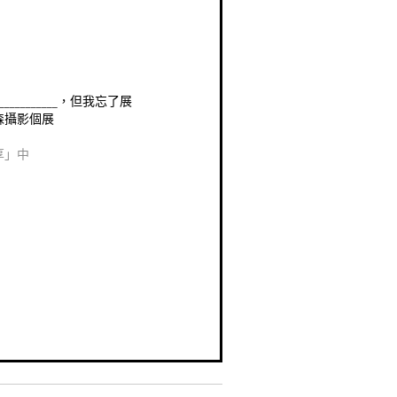
___________，但我忘了展
森攝影個展
享」中