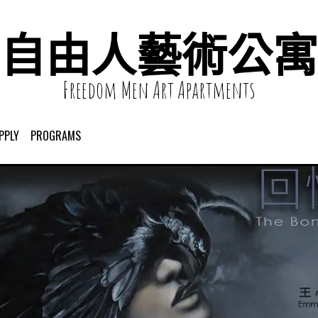
自由人藝術公寓
Freedom Men Art Apartments
PPLY
PROGRAMS