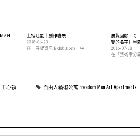
RMAN
土裡吐氣｜創作聯展
展覽回顧 | 《__
2018-06-20
覽的名字》寧
在「展覽資訊 Exhibitions」中
2016-07-18
中
在「藝術家分
王心穎
自由人藝術公寓 Freedom Men Art Apartments