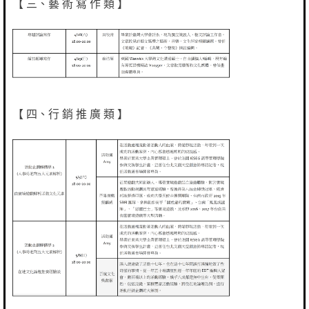
【 三、藝 術 寫 作 類 】
【 四、行 銷 推 廣 類 】