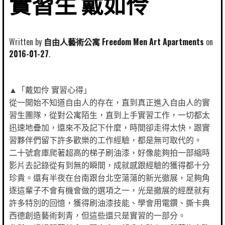
實習生 戴如伶
Written by
自由人藝術公寓 Freedom Men Art Apartments
2016-01-27
▲「戴如伶 實習心得」
從一開始不知道自由人的存在，直到真正進入自由人的實
習生團隊，從對公寓陌生，直到上手實習工作，一切都太
迅速地疊加，還來不及記下什麼，時間卻走得太快，跟實
習夥伴們留下許多歡樂的工作經驗，都是無可取代的。
二十號倉庫爬著超高的梯子刷油漆，好像能夠拍一部縮時
影片去記錄從有到無的瞬間，成就感跟經驗的獲得都十分
珍貴。還有半夜在台南跟台北空蕩蕩的新光徹展，足夠角
逐這輩子不會有機會做的選項之一，光是撤展的經歷就有
許多特別的回憶，獲得刷油漆技能、學會用電鑽、撕卡典
西德創造藝術刺青，但這些還只是實習的一部分。