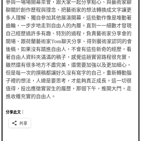
參與一場場開幕茶會，跟大家一起分享點心、與藝術家聊
聊關於創作歷程與理念、把藝術家的想法轉換成文字讓更
多人理解、獨自參加其他展演開幕，這些動作像是堆動著
齒輪，一步步地走到自由人的內層。直到一一細數才發現
自己經歷過許多有趣、特別的過程，負責藝術家分享會的
開場、跟荷蘭藝術家Tom聊天分享、得到藝術家認同的會
後稿，如果沒有踏進自由人，不會有這些新奇的經歷，看
著自由人資料夾滿滿的稿子，感覺這趟實習路程很充實，
雖然還有很多地方不盡完美，還需要加強以及更加細心，
但是每一次的撰稿都讓好久沒有寫字的自己，重新轉動腦
子裡的想法，人總是要思考，才能夠真正成長。這一切很
值得，投出應徵實習生的履歷，那個下午，推開大門，走
進收穫充實的自由人。
分享此文：
共享