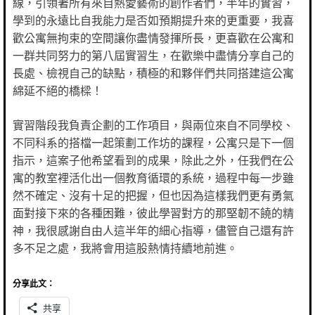
線，引領著所有來自熱愛藝術的創作者們，半年的實習，
學到的永遠比自我能力是否如預期提升來的更重要，我喜
歡公寓無拘束的空間讓你盡情發揮所長，更喜歡在公寓和
一群共同努力的第八屆實習生，在歡樂中盡情分享自己的
長處、檢視自己的缺點，積極的和夥伴們共同搭建這公寓
綿延不絕的橋樑！
實習階段我負責企劃的工作項目，與兩位來自不同學校、
不同科系的搭檔一起策劃工作坊的課程，公寓只是下一個
指示，這案子他希望看到的成果，除此之外，任我們在公
寓的教室裡活化出一個教育循環的系統，過程中每一步雖
然不確定、沒有十足的把握，但也因為這樣我們更有勇氣
面對接下來的各種困難，彼此學習對方的那堅韌不饒的精
神，我很感謝自由人這半年的細心指導，儘管自己還有許
多不足之處，我將會用這股熱情持續地前進。
分享此文：
共享