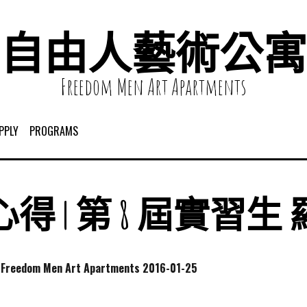
自由人藝術公寓
Freedom Men Art Apartments
PPLY
PROGRAMS
得 | 第 8 屆實習生
dom Men Art Apartments
2016-01-25