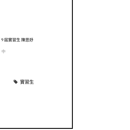
第 9 屆實習生 陳思妤
」中
實習生