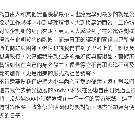
為自由人和其他實習機構最不同也讓我學到最多的就是公
像是工作夥伴，小到整理環境、大到與講師面談、工作坊
對於企劃組的組員來說，更是大大感受到了在公寓企劃提
停留在企劃發想的階段，而是真正的讓我們實踐自己所提
過的問題與困難，但這也讓我們看到了思考上的盲點以及
想與執行，公寓讓我學到更多的是如何與藝術品、藝術家
藝術如何在自己的身旁發生，便覺得它不再那麼遙不可及
覺的創作，更是用美的形式為社會發聲。
不行還要幫我們處理大小事內心可愛的郁萍，還有幫我們
還帶我們去新光撤展的Andy，和只在藝術自由日見過面
們！沒想過300小時就這樣在一行一行的實習紀錄中過了
們討論晚餐、收集郁萍貼圖和好笑對話、想盡話題還有使
近的日子。