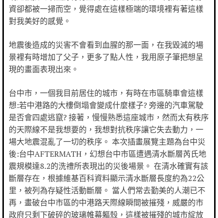
資卻都被一掃而空，覺得處在這樣極端的環境裡有著這樣
對我美好的感覺。
地震後造成的災害不會看到血腥的那一面，在我毀滅的場
景裡有時增加了父子，更多了點人性，我用原子筆把想呈
現的畫面表現出來。
台中市，一個我目前居住的城市，有時在市區騎車會這樣
想:若中港路的大樓倒塌會變成什麼樣子? 旁邊的汽車駕駛
是否會四處逃竄? 接著，慢慢熟悉這座城市，然而太有秩序
的天際線不是我想要的，我想對抗秩序讓它失去動力，一
場大地震混亂了一切的秩序。 本次插畫展覽主題為台中災
後:台中AFTERMATH，幻想台中市區遭遇清水斷層芮氏地
震規模達8.2的洗禮所表現出的災後場景。 在清水確實有該
斷層存在，根據維基百科資料顯示清水斷層長度約為22公
里，被列為存疑性活動斷層。 當人們常去勤美的人潮已不
再，畫破台中市區的中港路天際線瞬間被摧殘，威嚴的市
政府只剩下破碎的玻璃帷幕軀殼，這樣被摧殘的城市綻放