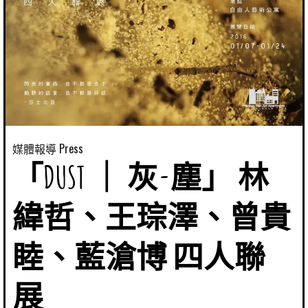
媒體報導 Press
「DUST ｜ 灰-塵」 林
緯哲、王琮澤、曾貴
睦、藍滄博 四人聯
展