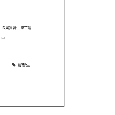
 13 屆實習生 陳芷翎
」中
實習生