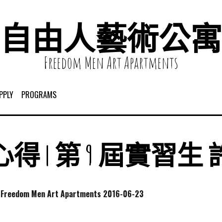
自由人藝術公寓
Freedom Men Art Apartments
PPLY
PROGRAMS
得 | 第 9 屆實習生
dom Men Art Apartments
2016-06-23