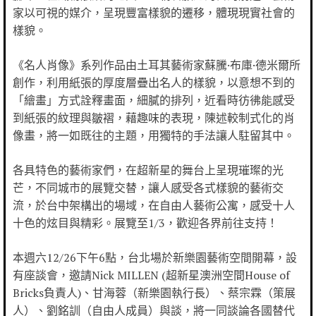
家以可視的媒介，呈現豐富樣貌的遷移，體現現實社會的
樣貌。
《名人肖像》系列作品由土耳其藝術家蘇騰·布庫·德米爾所
創作，利用紙張的厚度層疊出名人的樣貌，以意想不到的
「繪畫」方式詮釋畫面，細膩的排列，近看時彷彿能感受
到紙張的紋理與皺褶，藉趣味的表現，陳述較制式化的肖
像畫，將一如既往的主題，用獨特的手法讓人駐留其中。
各具特色的藝術家們，在超新星的舞台上呈現璀璨的光
芒，不同城市的展覽交替，讓人感受各式樣貌的藝術交
流，於台中架構出的場域，在自由人藝術公寓，感受十人
十色的炫目與精彩。展覽至1/3，歡迎各界前往支持！
本週六12/26下午6點，台北場於新樂園藝術空間開幕，設
有座談會，邀請Nick MILLEN (超新星澳洲空間House of
Bricks負責人)、甘海蓉（新樂園執行長）、蔡宗霖（策展
人）、劉銘訓（自由人成員）與談，將一同談論各國替代