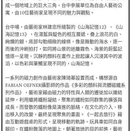
成一個地域上的巨大三角，台中參展單位為自由人藝術公
寓，由10位藝術家呈現不同的魅力與觀點。
台中場，由藝術家林建忠所繪製的《山海記憶12》、《山
海記憶13》，在湛藍與靛色的相互層遞，疊上浪花的白、
絢爛的銀，底部勾勒細緻的線條，像是舞動的海水，逐一
而後的沖刷拍打，如同將山景的迷離霧色、海景的蔚藍記
憶逐一呈現，沉靜的顏料在畫作上掀起讓人沉浸其中的波
滔，以色彩與筆觸呈現不同的，山海記憶。
一系列的磁力創作由藝術家陳琦蓁設置而成，構想源自
FABIAN OEFNER攝影師的作品《多彩的顏料與流體磁鐵系
列作品》，藝術家藉由磁力的特性與人類的遷徙加以連結
延伸，利用蠟將鐵粉凝結，聚集的鐵粉如同群集的擴張與
成長，而發散的鐵粉像是演進的脈絡，在文化的介入、移
出移入的改變，最終呈現聚焦的畫面。《一起去旅行》藉
由互動遊戲桌的形式，呈現移動的軌跡，玩具車如同自身
腳印，在鐵粉散落的地圖上，朝著旅途的目的前進，藝術