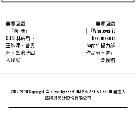
展覽回顧
展覽回顧
│「灰-塵」
│「Whatever it
DUST林緯哲、
has, make it
王琮澤、曾貴
happen.楊力龢
睦、藍滄博四
作品分享會」
人聯展
會後稿
2012-2018 Copyright © Power by FREEDOM MEN ART & DESIGN 自由人
藝術與設計股份有限公司