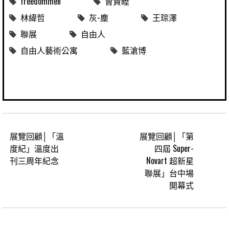
freedommen
曾貴睦
林緯哲
灰-塵
王琮澤
聯展
自由人
自由人藝術公寓
藍滄博
展覽回顧│「溫
展覽回顧│「第
度紀」溫度出
四屆 Super-
刊三周年紀念
Novart 超新星
聯展」台中場
開幕式