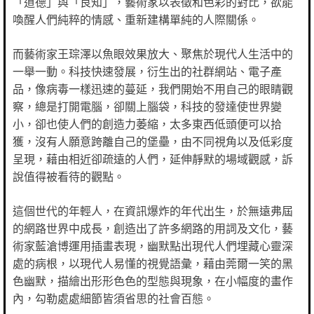
「道德」與「良知」，藝術家以表徵和色彩的對比，欲能
喚醒人們純粹的情感、重新建構單純的人際關係。
而藝術家王琮澤以魚眼效果放大、聚焦於現代人生活中的
一舉一動。科技快速發展，衍生出的社群網站、電子產
品，像病毒一樣迅速的蔓延，我們開始不用自己的眼睛觀
察，總是打開電腦，卻關上腦袋，科技的發達使世界變
小，卻也使人們的創造力萎縮，太多東西低頭便可以拾
獲，沒有人願意跨離自己的堡壘，由不同視角以及低彩度
呈現，藉由相近卻疏遠的人們，延伸靜默的場域觀感，訴
說值得被看待的觀點。
這個世代的年輕人，在資訊爆炸的年代出生，於無遠弗屆
的網路世界中成長，創造出了許多網路的用詞及文化，藝
術家藍滄博運用插畫表現，幽默點出現代人們埋藏心靈深
處的病根，以現代人易懂的視覺語彙，藉由莞爾一笑的黑
色幽默，描繪出形形色色的型態與現象，在小幅度的畫作
內，勾勒處處細節皆須省思的社會百態。