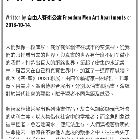
Written by
自由人藝術公寓 Freedom Men Art Apartments
2016-10-14
人們就像一粒塵埃，載浮載沉飄流在城市的空氣裡，從我
們的眼裡看出去的世界，與真實的世界有什麼不同？微小
的我們，打造出巨大的網路世界，築起了密集的水泥叢
林，是否又在自己和真實世界中，加蓋了一道厚厚城牆？
此次《灰-塵》DUST聯展，由四位藝術家─林緯哲、王琮
澤、曾貴睦、藍滄博聯合展出，分別以油畫和插畫，演繹
對於當代社會的觀點，賦予觀者不同焦距及感受。
藝術家林緯哲展出系列油畫作品，灰白色調彰顯現代社會
的功利主義，以人物借代社會中的掌權者；而金魚則象徵
被掌控者，魚若離開水，便無法生存，人們漠視著鮮明的
生命褪去，猶如在不顧他人處境的競爭之中，往往丟失了