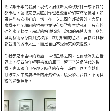
經過數千年的發展，現代人居住於太過秩序卻一成不變的
都市裡，藝術家曾貴睦創作理念源自於騎車時想像著，如
果這些被安排好的一切，在一夕之間全部被震碎，會是什
麼樣子呢？精細的插畫中並沒有災難與生離死別，只有粉
碎的水泥牆壁、崩裂的柏油道路、頹傾的高樓大廈，猶如
呈現藝術家意圖對抗秩序、跳脫規則的意念，留存並非按
部就班的城市人生，而是自由不受拘束的天際線。
你我都是宇宙中的微塵，斗轉星移之間，也許就消失在世
界上。從四位年輕藝術家的筆下，留下了這個時代的模
樣，也印證自己在龐大時代的存在，藉由不同面向轉化，
打破餘塵中層層堆疊的原始架構，感受瞬息萬變、不同樣
貌的餘韻意象。