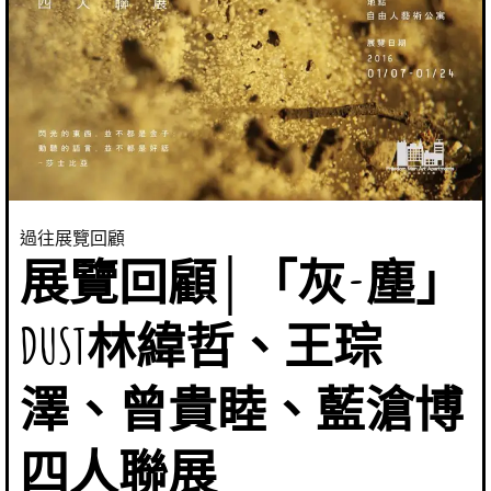
過往展覽回顧
展覽回顧│「灰-塵」
DUST林緯哲、王琮
澤、曾貴睦、藍滄博
四人聯展