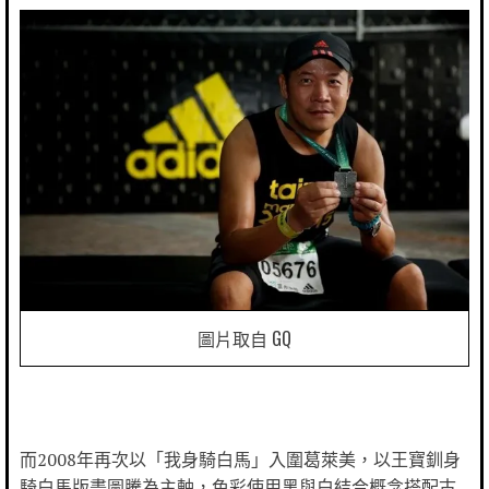
圖片取自 GQ
而2008年再次以「我身騎白馬」入圍葛萊美，以王寶釧身
騎白馬版畫圖騰為主軸，色彩使用黑與白結合概念搭配古