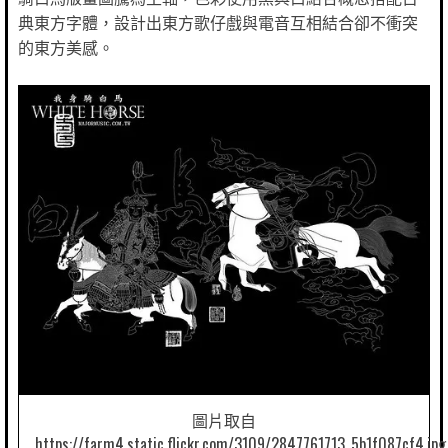
典東方字體，設計出東方歌仔戲與電音互相結合卻不衝突
的東方美感。
圖片取自
https://farm4.static.flickr.com/3109/2847761713_5b1f087cf4.jpg