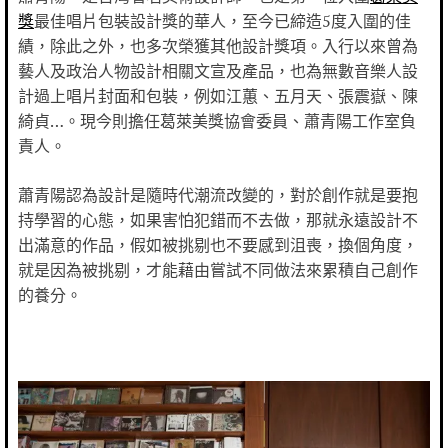
獎
最佳唱片包裝設計獎的華人，至今已締造5度入圍的佳
績，除此之外，也多次榮獲其他設計獎項。入行以來曾為
藝人及政治人物設計相關文宣及產品，也為無數音樂人設
計過上唱片封面和包裝，例如江蕙、五月天、張震嶽、陳
綺貞…。現今則擔任葛萊美獎協會委員、蕭青陽工作室負
責人。
蕭青陽認為設計是隨時代潮流改變的，對於創作就是要抱
持學習的心態，如果害怕犯錯而不去做，那就永遠設計不
出滿意的作品，假如被挑剔也不要感到沮喪，換個角度，
就是因為被挑剔，才能藉由嘗試不同做法來累積自己創作
的養分。