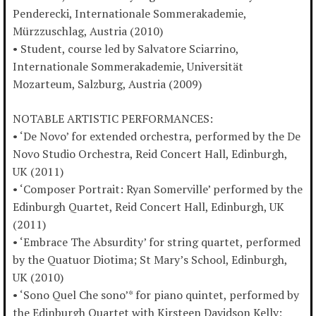
Penderecki, Internationale Sommerakademie,
Mürzzuschlag, Austria (2010)
• Student, course led by Salvatore Sciarrino,
Internationale Sommerakademie, Universität
Mozarteum, Salzburg, Austria (2009)
NOTABLE ARTISTIC PERFORMANCES:
• ‘De Novo’ for extended orchestra, performed by the De
Novo Studio Orchestra, Reid Concert Hall, Edinburgh,
UK (2011)
• ‘Composer Portrait: Ryan Somerville’ performed by the
Edinburgh Quartet, Reid Concert Hall, Edinburgh, UK
(2011)
• ‘Embrace The Absurdity’ for string quartet, performed
by the Quatuor Diotima; St Mary’s School, Edinburgh,
UK (2010)
• ‘Sono Quel Che sono’* for piano quintet, performed by
the Edinburgh Quartet with Kirsteen Davidson Kelly;