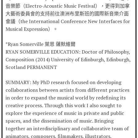
音樂節（Electro-Acoustic Music Festival），更得到加拿
大藝術委員會的支持前往澳洲布里斯班的國際新音樂介面
會議（the International Conference New Interfaces for
Musical Expression）。
*Ryan Somerville 萊恩 薩默維爾
RYAN SOMERVILLE EDUCATION: Doctor of Philosophy,
Composition (2014) University of Edinburgh, Edinburgh,
Scotland PERMANENT
SUMMARY: My PhD research focused on developing
collaborations between artists from different practices
in order to expand the musical world by redefining its
creative process. Through this work I also sought to
explore the experience of music in private and public
spaces, and the dissemination of music. Bringing
together an interdisciplinary and collaborative team of
animators, composers, filmmakers, illustrators,