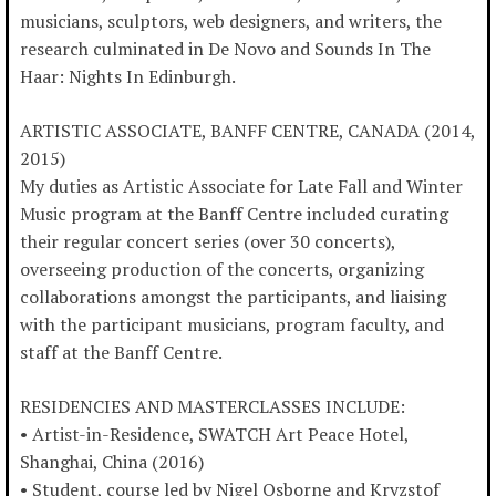
musicians, sculptors, web designers, and writers, the
research culminated in De Novo and Sounds In The
Haar: Nights In Edinburgh.
ARTISTIC ASSOCIATE, BANFF CENTRE, CANADA (2014,
2015)
My duties as Artistic Associate for Late Fall and Winter
Music program at the Banff Centre included curating
their regular concert series (over 30 concerts),
overseeing production of the concerts, organizing
collaborations amongst the participants, and liaising
with the participant musicians, program faculty, and
staff at the Banff Centre.
RESIDENCIES AND MASTERCLASSES INCLUDE:
• Artist-in-Residence, SWATCH Art Peace Hotel,
Shanghai, China (2016)
• Student, course led by Nigel Osborne and Kryzstof