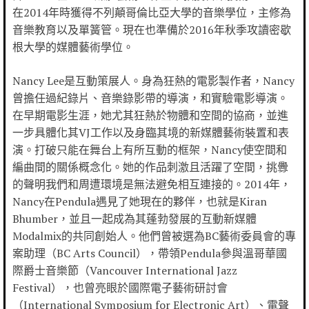
在2014年時獲得不列顛哥倫比亞大學的音樂學位，主修為
音樂教育以及單簧管。現在也準備於2016年秋季攻讀密歇
根大學的媒體藝術學位。
Nancy Lee是互動策展人。身為狂熱的電影製作者，Nancy
曾擔任過紀錄片、音樂錄影帶的導演，和實驗電影導演。
在早期電影生涯，她尤其狂熱於物體和空間的協商，並進
一步具體化其VJ工作以及身臨其境的新媒體藝術裝置和表
演。打破只能在舞台上有所互動的框架，Nancy使空間和
編曲間的關係概念化。她的作品刺激且活躍了空間，挑釁
的聲明我們和周遭環境是無法避免相互連接的。2014年，
Nancy在Pendula遇見了她現在的夥伴，也就是Kiran
Bhumber，並且一起成為其蓬勃發展的互動新媒體
Modalmix的共同創始人。他們曾被選為BC藝術委員會的專
案助理（BC Arts Council），帶領Pendula參與溫哥華國
際爵士音樂節（Vancouver International Jazz
Festival），也曾亮眼於國際電子藝術研討會
（International Symposium for Electronic Art）、電聲