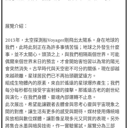
展覽介紹：
2013年，太空探測船Voyager剛飛出太陽系。身在地球的
我們，此時此刻正在為許多事情苦惱；地球之外發生什麼
事，並不太關心。頭頂之上，與我們相隔兩個世界。可能
偶爾來個世界末日的預言，才會開始害怕習以為常的陽光
會突然消失。古早時代與天空密不可分的關係，現在卻越
來越疏離，星球居民們已不再抬頭觀望遠方。
組成生物體內的原素，來自於遙遠的星球爆炸產生；我們
每分每秒都在接受宇宙射線的撞擊。那遙遠古老的創世紀
與演化，在我們身體、靈魂內部運轉不止息。
此次展出，希望能讓觀者去體會與思考心靈與宇宙現象之
間的對應，讓生活有更多的感受與期待。媒材使用傳統暗
房放相與數位媒體，讓影像呈現多元又同質的表現。另外
將集合水墨與暗房技術，作一實驗嘗試。展覽分為三部