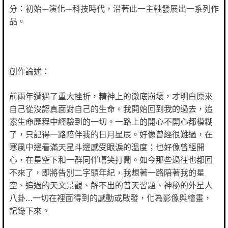
分：初始—演化—科技時代，沿著此一主軸發展出一系列作
品。
創作論述：
前兩年遭遇了重大挫折，精神上的徹底崩壞，才明白原來
自己從沒認真面對自己的生命。我開始回到我的過去，追
索生命歷程中經驗到的一切。一路上的開心不開心都模糊
了，只記得一路陪伴我的日月星辰。好像曾經很難過，在
寒風中邊看滿天星斗邊感受眼淚的溫度；也好像曾經開
心，在星空下和一群同伴嘻笑打鬧。如今那些過往也都回
不來了，即將告別二字頭年紀，我想著一路陪著我的星
空、追過的天文景觀、解不出的普天習題、神秘的外星人
八卦…一切在裡面得到的感動或啟發，化為影像與繪畫，
記錄下來。