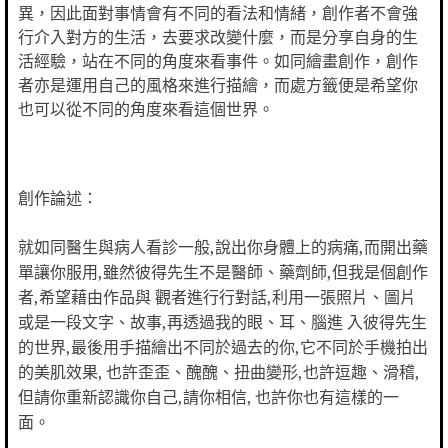
異，因此面對事情會有不同的看法和情緒，
創作者不會強
行介入對方的生活，去要求改變什麼，
而是分享自身的生
活經驗，站在不同的角度來看事件。
如同繪畫創作，創作
者亦是運用自己的風格來進行描繪，
而處方籤便是希望你
也可以從不同的角度來看這個世界。
創作論述：
就如同醫⽣與病⼈看診⼀般,說出你⾝體上的病痛,⽽開出藥
單讓你服用,雖然彼得先生不是醫師、藥劑師,但我是個創作
者,希望藉由作品與 觀者進⾏行對話,利用⼀張照片、圖片
或是⼀段⽂字、故事,再透過我的眼、耳、腦進 入彼得先生
的世界,最後用手描繪出不同於過去的你,它不同於手機拍出
的美肌效果, 也許歪歪、醜醜、扭曲變形,也許逗趣、滑稽,
但請你重新認識你自己,請你相信, 也許你也有這樣的⼀
面。