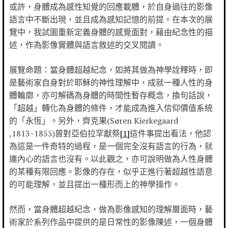
或許，身體成為感性知覺的回應載體，於自身過往的影像
語言中不斷出現，並且成為感知記憶的前提。在本次的展
覽中，我試圖重新定義身體的感覺面對，藉由紀念性的描
述，作為影像實體與語言敘述的交叉閱讀。
展覽命題：當身體超越紀念，如將其做為神學詮釋時，即
是藝術家自身對於耶穌的神性理解中，成就一種人性的身
體輪廓，亦可解碼為身體的時間性暫存概念，換句話說，
「超越」轉化為身體的條件，才能成為進入信仰價值系統
的「永恆」。另外，齊克果(Søren Kierkegaard
,1813~1855)曾對亞伯拉罕獻祭
[1]
這件事提出看法，他認
為這是一件奇特的過程，是一個完全沒有語言的行為，就
連內心的語言也沒有。以此觀之，亦可說明做為人性身體
的某種有限回應。影像的存在，似乎正進行著超越性語意
的可能理解，並且提出一種形而上的神學操作。
然而，當身體超越紀念，做為影像感知的理解層面時，藝
術家於系列作品中提供的是日常性的影像陳述，一個身體