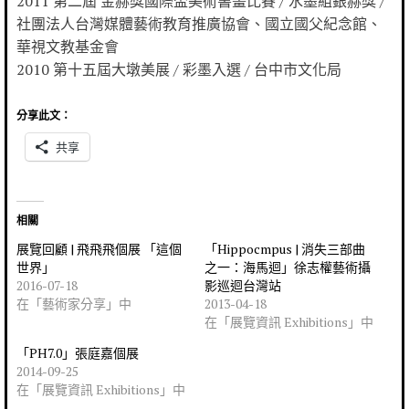
2011 第二屆 金赫獎國際盃美術書畫比賽 / 水墨組銀赫獎 /
社團法人台灣媒體藝術教育推廣協會、國立國父紀念館、
華視文教基金會
2010 第十五屆大墩美展 / 彩墨入選 / 台中市文化局
分享此文：
共享
相關
展覽回顧 | 飛飛飛個展 「這個
「Hippocmpus | 消失三部曲
世界」
之一：海馬迴」徐志權藝術攝
2016-07-18
影巡迴台灣站
在「藝術家分享」中
2013-04-18
在「展覽資訊 Exhibitions」中
「PH7.0」張庭嘉個展
2014-09-25
在「展覽資訊 Exhibitions」中