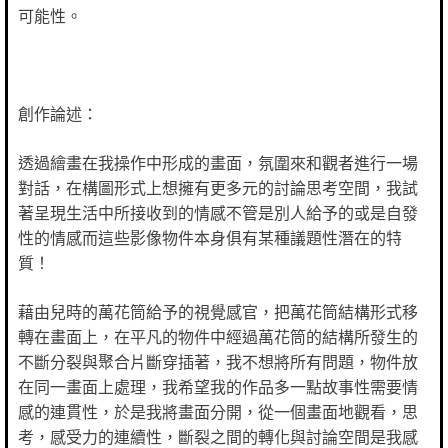
可能性。
創作論述：
透過繪畫在我操作中形成的畫面，氛圍來和觀者進行一場
對話，在構圖形式上想擁有更多元的討論思考空間，我試
著呈現生活中所接收到的情感不管是別人給予的或是自發
性的情感而這些影像物件本身俱有某種議題性潛在的特
質！
藉由兒時的萬花筒給予的視覺感官，把萬花筒結構形式移
轉在畫面上，在平凡的物件中經過萬花筒的結構所發生的
不斷分裂與聚合片斷穿插著，我不想將所有問題，物件放
在同一畫面上處理，我希望我的作品多一點故事性需要情
感的連貫性，於是我將畫面分開，從一個畫面地觀看，思
考，感受力的連續性，斷裂之間的轉化與討論空間是我感