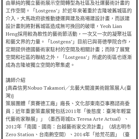
由單純的獨立藝術展示空間轉型為社區及社運藝術計畫的
工作空間。「Lostgens’」於近年來著重於吉隆坡舊城區的
介入，大馬政府欲推動捷運興建及商場建設計畫，而該建
設計畫則將對舊城區造成無可挽回的破壞，Yeoh Lian
Heng採用較為軟性的藝術節活動，一次又一次的凝聚社區
和藝文界的力量。「Lostgens’」目前已與哥德學院合作，
定期提供德國藝術家駐村的空間及相關計畫；而除了展覽
空間和社區的聯結之外，「Lostgens’」所處的街區也逐漸
成為吉隆坡獨立空間的聚集處。
講師介紹
{高森信男Nobuo Takamori／北藝大關渡美術館策展人(臺
灣)}
策展團體「奧賽德工廠」廠長、文化部東南亞事務諮商委
員；近年重要策畫展覽包括2011年「後態度：臺灣年輕當
代藝術家聯展」」（墨西哥城Ex Teresa Arte Actual）、
2012年「南國．國南：台越藝術家交流計畫」（胡志明市
Zero Station、台南齁空間）、2014年「拾荒花園」（臺