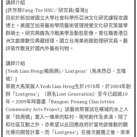
講師介紹
{許芳慈Fang-Tze HSU／研究員(臺灣)}
目前於新加坡國立大學社會科學所亞洲文化研究課程攻讀
博士。美國芝加哥藝術學院藝術管理視覺文化研究策展學
群碩士。研究興趣為冷戰美學及動態影像。曾任職香港亞
洲文獻庫數位典藏經理，國立台灣美術館助理研究員。藝
評寫作散見於國內外藝術刊物。
講師介紹
{Yeoh Lian Heng(楊兩興)／Lostgens’（馬來西亞、吉隆
坡）}
華裔大馬策展人Yeoh Lian Heng生於1978年，於2004年創
辦「Lostgens’」（原名Lost Generation）至今已超過10
年。2009年時籌畫「Bangun: Penang Clan Jetties
Community Arts Project」該藝術祭嘗試在檳城的水上人
家「姓周橋」置入一連串的駐村、現地創作及表演，除了
和社區互動之外，亦希望以此回應政府於當地欲推動的觀
光導向開發計畫。而「Lostgens’」在幾次搬遷之後，漸漸