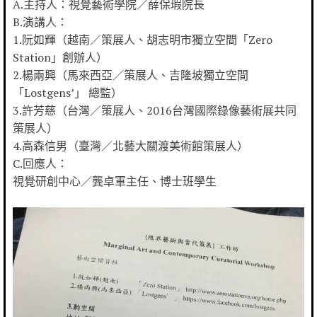
A.主持人：視覺藝術學院／薛保瑕院長
B.演講人：
1.阮如輝（越南／策展人、胡志明市獨立空間「Zero
Station」創辦人）
2.楊兩興（馬來西亞／策展人、吉隆坡獨立空間
「Lostgens’」 總監）
3.許芳慈（台灣／策展人、2016台灣國際錄像藝術展共同
策展人）
4.高森信男（臺灣／北藝大關渡美術館策展人）
C.回應人：
視覺研創中心／龔卓軍主任、博士班學生