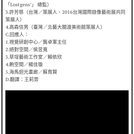
「Lostgens’」 總監）
3.許芳慈（台灣／策展人、2016台灣國際錄像藝術展共同
策展人）
4.高森信男（臺灣／北藝大關渡美術館策展人）
C.回應人：
1.視覺研創中心／龔卓軍主任
2.絕對空間／侯昱寬
3.草埕藝術工作室／賴依欣
4.齁空間／楊佳璇
5.海馬迴光畫廊／蘇育賢
D.翻譯：王莉雰