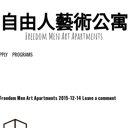
自由人藝術公寓
Freedom Men Art Apartments
PPLY
PROGRAMS
dom Men Art Apartments
2015-12-14
Leave a comment