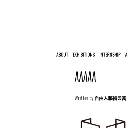
ABOUT
EXHIBITIONS
INTERNSHIP
A
aaaaa
Written by
自由人藝術公寓 Free