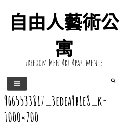
自由人藝術公
寓
Freedom Men Art Apartments
9665533817_3edea9b1e8_k-
1000×700