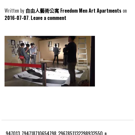
Written by
自由人藝術公寓 Freedom Men Art Apartments
2016-07-07
Leave a comment
947013_794718710654798_2967851132298932550_n