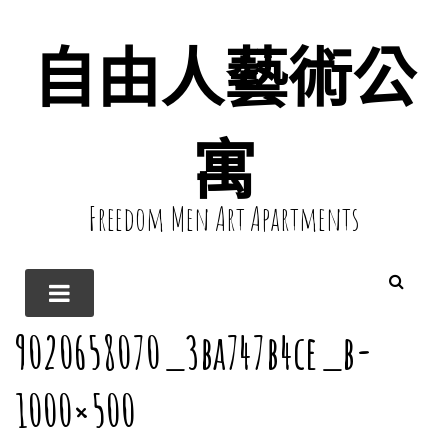
自由人藝術公
寓
Freedom Men Art Apartments
9020658070_3ba747b4ce_b-
1000×500