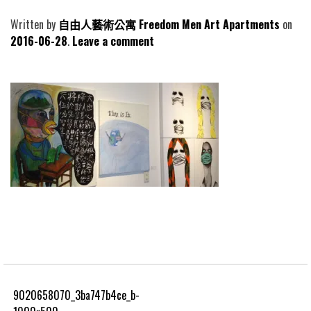
Written by
自由人藝術公寓 Freedom Men Art Apartments
2016-06-28
Leave a comment
9020658070_3ba747b4ce_b-