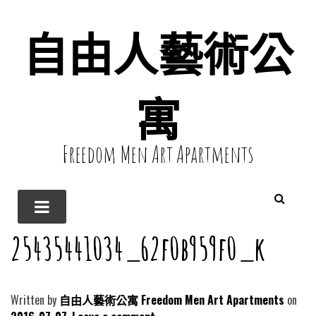
自由人藝術公
寓
Freedom Men Art Apartments
25435441034_62f0b959f0_k
Written by
自由人藝術公寓 Freedom Men Art Apartments