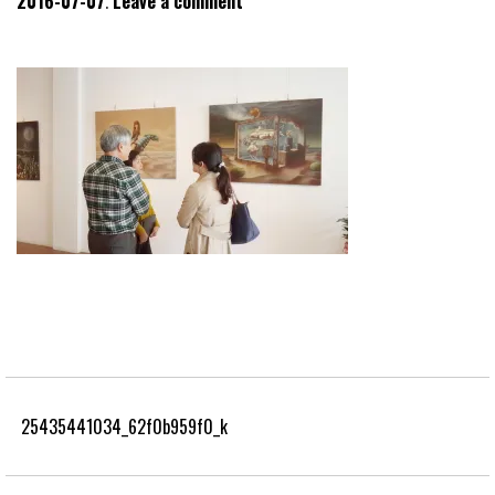
2016-07-07
Leave a comment
25435441034_62f0b959f0_k