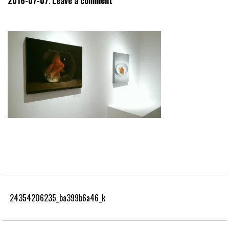
2016-07-07
Leave a comment
24354206235_ba399b6a46_k