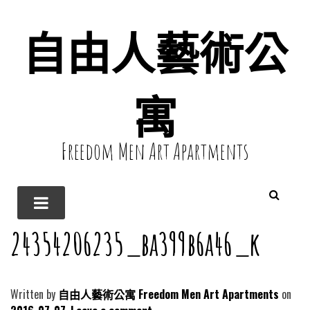
自由人藝術公
寓
Freedom Men Art Apartments
24354206235_ba399b6a46_k
Written by
自由人藝術公寓 Freedom Men Art Apartments