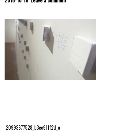
2016-10-16
Leave a comment
20993677528_b3ec911f2d_o