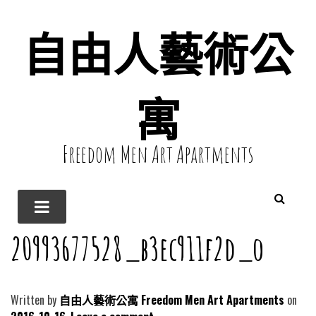
自由人藝術公
寓
Freedom Men Art Apartments
20993677528_b3ec911f2d_o
Written by
自由人藝術公寓 Freedom Men Art Apartments