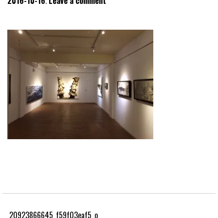
2016-10-16
Leave a comment
20923866645_f59f03eaf5_o