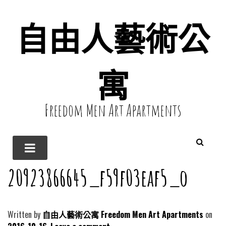
自由人藝術公
寓
Freedom Men Art Apartments
20923866645_f59f03eaf5_o
Written by
自由人藝術公寓 Freedom Men Art Apartments