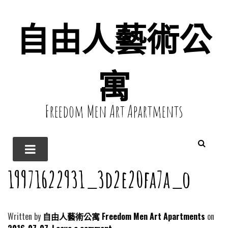
自由人藝術公
寓
Freedom Men Art Apartments
19971622931_3d2e20fa7a_o
Written by
自由人藝術公寓 Freedom Men Art Apartments