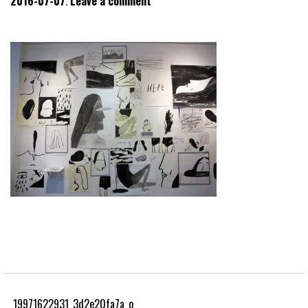
2016-07-07
Leave a comment
19971622931_3d2e20fa7a_o