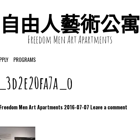
自由人藝術公寓
Freedom Men Art Apartments
PPLY
PROGRAMS
1_3d2e20fa7a_o
dom Men Art Apartments
2016-07-07
Leave a comment