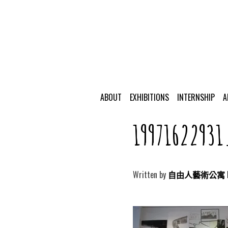
ABOUT
EXHIBITIONS
INTERNSHIP
A
1997162293
Written by
自由人藝術公寓 Free