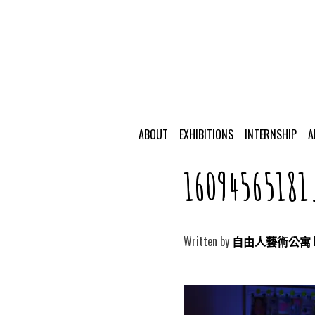
ABOUT
EXHIBITIONS
INTERNSHIP
A
1609456518
Written by
自由人藝術公寓 Free