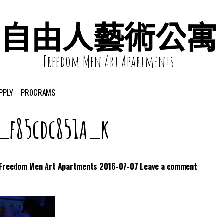
自由人藝術公寓
Freedom Men Art Apartments
PPLY
PROGRAMS
1_f85cdc851a_k
dom Men Art Apartments
2016-07-07
Leave a comment