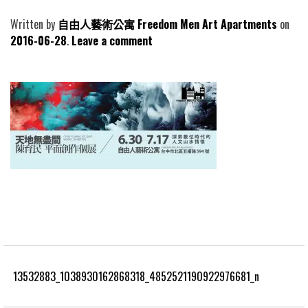
Written by
自由人藝術公寓 Freedom Men Art Apartments
2016-06-28
Leave a comment
13532883_1038930162868318_4852521190922976681_n