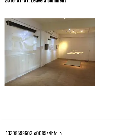
2016-07-07
Leave a comment
13308599603_c0085a4bfd_o