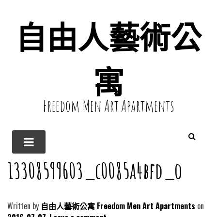
自由人藝術公
寓
Freedom Men Art Apartments
13308599603_c0085a4bfd_o
Written by
自由人藝術公寓 Freedom Men Art Apartments