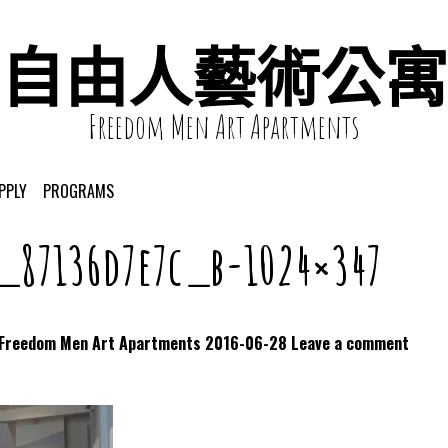
自由人藝術公寓
Freedom Men Art Apartments
PPLY
PROGRAMS
4_87136d7e7c_b-1024×347
dom Men Art Apartments
2016-06-28
Leave a comment