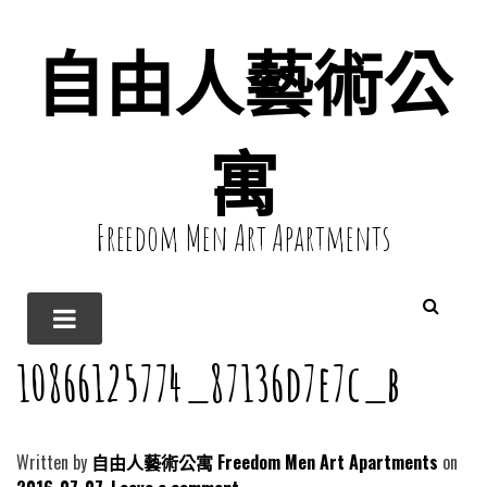
自由人藝術公
寓
Freedom Men Art Apartments
10866125774_87136d7e7c_b
Written by
自由人藝術公寓 Freedom Men Art Apartments