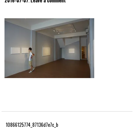
2016-07-07
Leave a comment
10866125774_87136d7e7c_b